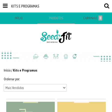
KITS E PROGRAMAS
INÍCIO
PRODUTOS
CARRINHO
0
Início
/
Kits e Programas
Ordenar por: