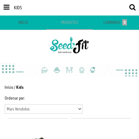
KIDS
INÍCIO
PRODUTOS
CARRINHO
0
Início
/
Kids
Ordenar por: